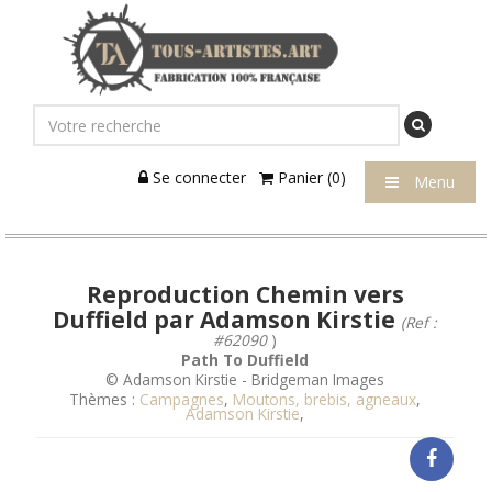
Se connecter
Panier (0)
Menu
Reproduction Chemin vers
Duffield par Adamson Kirstie
(Ref :
#62090
)
Path To Duffield
© Adamson Kirstie - Bridgeman Images
Thèmes :
Campagnes
,
Moutons, brebis, agneaux
,
Adamson Kirstie
,