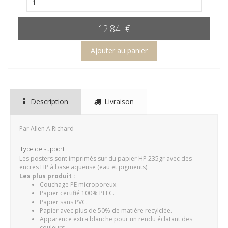
12.84 €
Description
Livraison
Par Allen A.Richard
Type de support :
Les posters sont imprimés sur du papier HP 235gr avec des
encres HP à base aqueuse (eau et pigments).
Les plus produit :
Couchage PE microporeux.
Papier certifié 100% PEFC.
Papier sans PVC.
Papier avec plus de 50% de matière recylclée.
Apparence extra blanche pour un rendu éclatant des
couleurs.