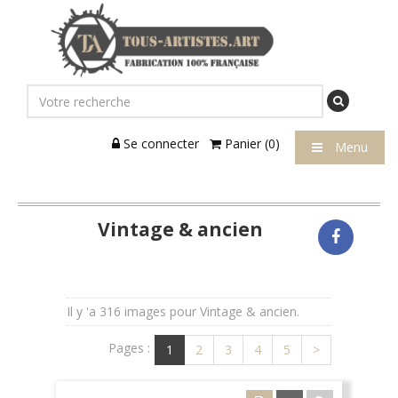
Se connecter
Panier (0)
Menu
Vintage & ancien
Il y 'a 316 images pour Vintage & ancien.
Pages :
1
2
3
4
5
>