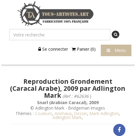
Se connecter
Panier (0)
Menu
Reproduction Grondement
(Caracal Arabe), 2009 par Adlington
Mark
(Ref : #62636
)
Snarl (Arabian Caracal), 2009
© Adlington Mark - Bridgeman Images
Thèmes :
Couleurs
,
Animaux
,
Dessin
,
Mark Adlington
,
Adlington Mark
,