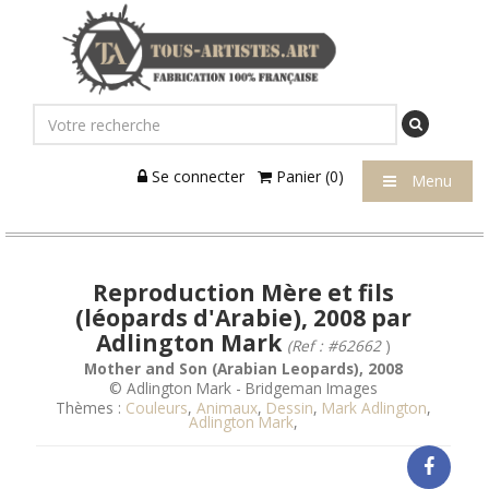
Se connecter
Panier (0)
Menu
Reproduction Mère et fils
(léopards d'Arabie), 2008 par
Adlington Mark
(Ref : #62662
)
Mother and Son (Arabian Leopards), 2008
© Adlington Mark - Bridgeman Images
Thèmes :
Couleurs
,
Animaux
,
Dessin
,
Mark Adlington
,
Adlington Mark
,