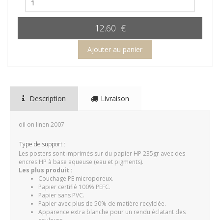
12.60 €
Description
Livraison
oil on linen 2007
Type de support :
Les posters sont imprimés sur du papier HP 235gr avec des
encres HP à base aqueuse (eau et pigments).
Les plus produit :
Couchage PE microporeux.
Papier certifié 100% PEFC.
Papier sans PVC.
Papier avec plus de 50% de matière recylclée.
Apparence extra blanche pour un rendu éclatant des