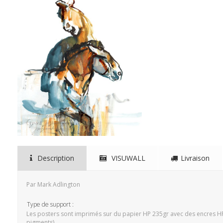
Description
VISUWALL
Livraison
Par Mark Adlington
Type de support :
Les posters sont imprimés sur du papier HP 235gr avec des encres H
pigments).