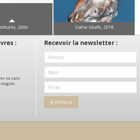
eintures, 2006
Dame Girafe, 2018
vres :
Recevoir la newsletter :
vec ou sans
, magnet...
je m'inscris