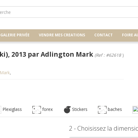
GALERIE PRIVÉE
VENDRE MES CREATIONS
CONTACT
FOIRE A
ki), 2013 par Adlington Mark
(Ref : #62618
)
 Mark
,
Plexiglass
forex
Stickers
baches
2 - Choisissez la dimensio