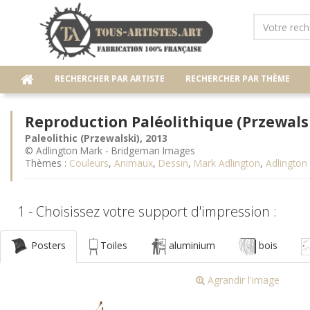
RECHERCHER PAR ARTISTE
RECHERCHER PAR THÈME
Reproduction Paléolithique (Przewals
Paleolithic (Przewalski), 2013
© Adlington Mark - Bridgeman Images
Thèmes :
Couleurs
,
Animaux
,
Dessin
,
Mark Adlington
,
Adlington
1 - Choisissez votre support d'impression :
Posters
Toiles
aluminium
bois
Agrandir l'image